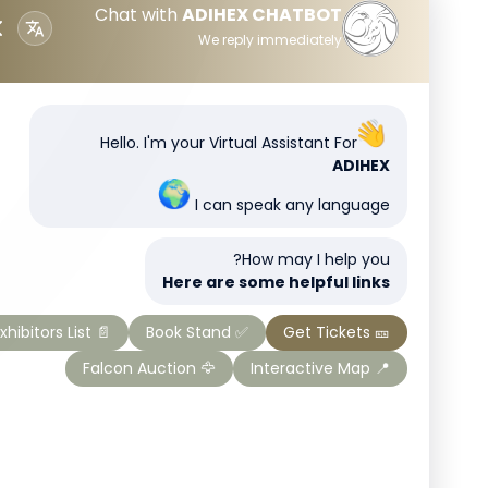
Chat with
ADIHEX CHATBOT
We reply immediately
Hello. I'm your Virtual Assistant For
ADIHEX
I can speak any language
How may I help you?
Here are some helpful links
📄 Exhibitors List
✅ Book Stand
🎫 Get Tickets
🦅 Falcon Auction
📍 Interactive Map